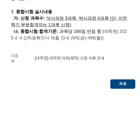
3.
종합시험 실시내용
가
.
신청 과목수
:
석사과정 3
과목
,
박사과정
4
과목
(
단
, 이전
학기
부분합격자는
1
과목 신청
)
나
.
종합시험 합격기준
:
과목당
100
점 만점 중
[대학원] 202
5-2 수강허용확인서 제출 안내 (9/5(금)~9/8(월))
다음
[대학원] 대학원 자퇴(제적) 신청 서류 안내
글
목록