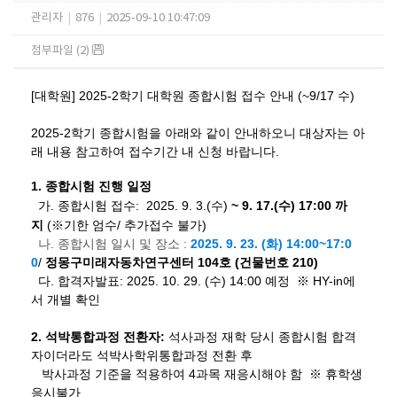
관리자
|
876
|
2025-09-10 10:47:09
첨부파일 (2)
[대학원] 2025-2학기 대학원 종합시험 접수 안내 (~9/17 수)
2025-2
학기 종합시험을 아래와 같이 안내하오니 대상자는 아
래 내용 참고하여 접수기간 내 신청 바랍니다.
1. 종합시험 진행 일정
가. 종합시험
접수:
2025. 9. 3.(수
)
~ 9. 17.(수
) 17:00
까
지
(※기한 엄수/ 추가접수 불가)
나. 종합시험 일시 및 장소 :
2025. 9. 23. (화
) 14:00~17:0
0
/
정몽구
미래자동차연구센터
104
호
(건물번호 210)
다. 합격자발표: 2025. 10. 29. (수) 14:00 예정
※
HY-in에
서 개별 확인
2
.
석박통합과정 전환자
:
석사과정 재학 당시 종합시험 합격
자이더라도 석박사학위통합과정 전환 후
박사과정 기준을 적용하여
4
과목 재응시해야 함
※
휴학생
응시불가