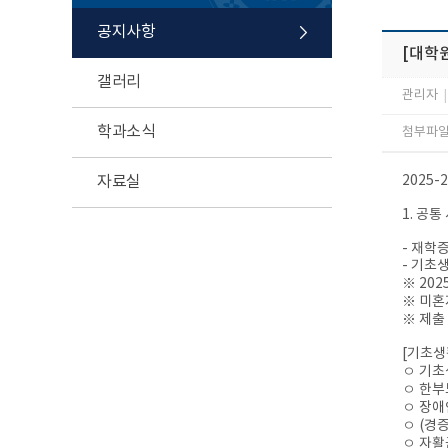
공지사항
[대학원
갤러리
관리자
|
학과소식
첨부파일 
자료실
2025
1. 공통
- 재학
- 기초
※ 20
※ 미혼
※ 제출
[기초생
ㅇ 기초
ㅇ 한부
ㅇ 장애
ㅇ (경
ㅇ 자활