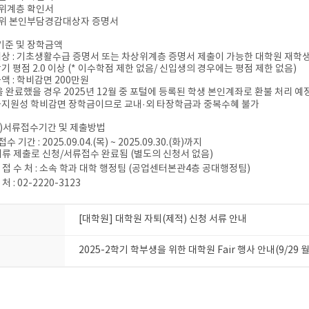
위계층 확인서
위 본인부담경감대상자 증명서
발기준 및 장학금액
대상 : 기초생활수급 증명서 또는 차상위계층 증명서 제출이 가능한 대학원 재학생
학기 평점 2.0 이상 (* 이수학점 제한 없음/ 신입생의 경우에는 평점 제한 없음)
금액 : 학비감면 200만원
을 완료했을 경우 2025년 12월 중 포털에 등록된 학생 본인계좌로 환불 처리 예
금지원성 학비감면 장학금이므로 교내·외 타장학금과 중복수혜 불가
신청)서류접수기간 및 제출방법
수 기간 : 2025.09.04.(목) ~
2025.09.30.(화)까지
서류 제출로 신청/서류접수 완료됨 (별도의 신청서 없음)
 접 수 처 : 소속 학과 대학 행정팀
(공업센터본관4층 공대행정팀)
처 : 02-2220-3123
[대학원] 대학원 자퇴(제적) 신청 서류 안내
2025-2학기 학부생을 위한 대학원 Fair 행사 안내(9/29 월