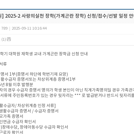
] 2025-2 사랑의실천 장학(가계곤란 장학) 신청/접수/선발 일정 
789
|
2025-09-11 10:16:44
(1)
-2학기 대학원 재학생 교내 가계곤란 장학금 신청 안내
 서류
증명서 1부(증명서 하단에 학번기재 요망)
생활수급자 증명서또는 차상위계층 증명서1부
25년 8월 이후 발행분
자의 경우 수급자 증명서 명의가 학생 본인이 아닌 직계가족명의일 경우 가족관
 서류에 주민등록번호가 있는 경우 뒷자리는 *** 로 발급받거나 반드시 뒷자리
활수급자/ 차상위계층 인정 서류]
생활수급자 증명서 / 수급자 증명서
모가족 증명서
인연금 수급자 확인서
증)장애수당, 장애아동수당 수급자 확인서
근로자 확인서