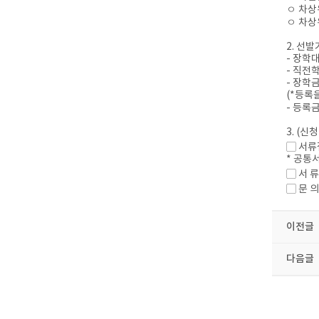
ㅇ 차상
ㅇ 차상
2. 선
- 장학
- 직전
- 장학
(*등록
- 등록
3. (
▢ 서류접
* 공통
▢ 서 류
▢ 문 의 
이전글
다음글