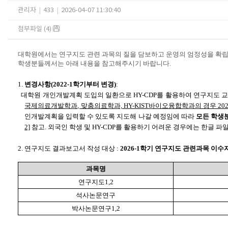
관리자
|
433
|
2026-04-07 11:30:40
첨부파일 (4)
대학원에서는 연구지도 관련 과목의 질을 담보하고 운영의 엄정성을 확립
학생분들께서는 아래 내용을 참고해주시기 바랍니다.
1.
변경사항(2022-1학기부터 변경)
:
대학원 개인개발계획 도입의 일환으로 HY-CDP를 활용하여 연구지도 교
국제의료개발학과, 맞춤의료학과, HY-KIST바이오융합학과의 경우 202
인개발계획을 입력할 수 있도록 지도해 나갈 예정임에 따라
모든 학생분
2]
참고. 외국인 학생 및 HY-CDP를 활용하기 어려운 경우에는 한글 파
2. 연구지도 결과보고서 작성 대상 :
2026-1학기 연구지도 관련과목 이수
과목명
연구지도1,2
석사논문연구
박사논문연구1,2