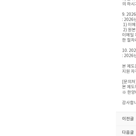
의 하시
9. 20
: 202
1) 이메
2) 원
이메일 
한 절차
10. 2
: 20
본 제도
지원 자
[문의처
본 제도
※ 한양대
감사합니
이전글
다음글