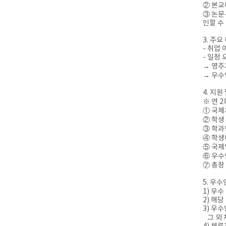
② 본교
③ 논문
인할 수
3. 주요
- 취업 
- 일정 
→ 영주자
→ 우수
4. 지원
※ 연 
① 국제
② 학생
③ 학과
④ 학생
⑤ 국제
⑥ 우수
⑦ 총장
5. 우
1) 우
2) 해
3) 우
그 외 