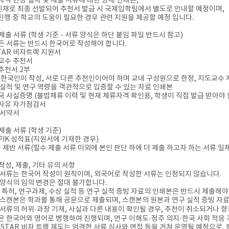
류자격 변경 절차 및 제출 서류에 대한 상세 안내는,
로 최종 선발되어 추천서 발급 시 국제입학팀에서 별도로 안내할 예정이며,
행 중 학교의 도움이 필요한 경우 관련 지원을 제공할 예정 입니다.
 제출 서류 (학생 기준 - 서류 양식은 하단 붙임 파일 반드시 참고)
든 서류는 반드시 한국어로 작성해야 합니다.
STAR 비자트랙 지원서
도교수 추천서
반추천서 2부
 한국인이 작성, 서로 다른 추천인이어야 하며 교내 구성원으로 한정, 지도교수 
구 실적 및 연구 역량을 객관적으로 입증할 수 있는 자료 인쇄본
입국 사실증명 (불법체류 이력 및 현재 체류자격 확인용, 학생이 직접 발급 받아야 
격사유 자가점검서
리 서약서
 제출 서류 (학생 기준)
OPIK 성적표(지원서에 기재한 경우)
타 제반 서류(필수 제출 서류 이외에 본인 판단 하에 더 제출 하고자 하는 서류 일체
 작성, 제출, 기타 유의 사항
든 서류는 한국어 작성이 원칙이며, 외국어로 작성한 서류는 인정되지 않습니다.
류 양식의 임의 변경은 절대 불가합니다.
문, 특허, 연구과제, 수상 실적 등 연구 실적 증빙 자료의 인쇄본은 반드시 제출해야
류 스캔본은 학과를 통해 공문으로 제출되며, 스캔본의 원본과 연구 실적 증빙 자
출 서류의 허위·과장 기재, 사실과 다른 내용이 확인될 경우, 추천이 취소되거나 
접은 한국어와 영어로 병행하여 진행되며, 연구 이해도·정주 의지·한국 사회 적응
 K-STAR 비자 트랙 제도는 엄격한 서류 심사와 면접 등을 거쳐 운영될 예정으로