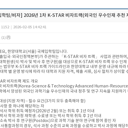
학팀/비자] 2026년 1차 K-STAR 비자트랙(외국인 우수인재 추천 제도)
1152
|
2026-02-05 14:42:41
(1)
요, 한양대학교(서울) 국제입학팀입니다.
출입국·외국인정책본부)가 주관하는 「K-STAR 비자 트랙」 사업과 관련하여, 
대학원생(석·박사 및 박사 후 연구원)을 대상으로 K-STAR 비자 트랙 우수 인재
는 법무부 K-STAR 비자 트랙 가이드라인과 한양대학교 내부 운영 내규에 따라
 대학 별 운영 방식에 따라 타 대학과 지원 자격, 제출 서류, 심사 절차가 상이할
STAR 비자트랙 제도 개요
R 비자트랙(Korea-Science & Technology Advanced Human-Resources
학에서 양성된 외국인 과학기술 우수인재의 국내 정주 및 연구 지속을 지원하
 대상(지원 자격) - 필수 요건(3가지 모두 충족해야 함)
 사항 중 하나에 해당하는 자
 석사 학위 취득 예정자(2026년 2월) 또는 취득 후 1년 이내
교 박사 학위 과정 재학생. 수료생 또는 박사 학위 취득 후 1년 이내
교 소속 박사 후 연구원(Postdoc)으로 과학 기술 분야 연구에 참여 중인 자
박사통합과정의 경우, 석사 과정 수준의 교육 과정을 수료하고 박사 과정에 해당하