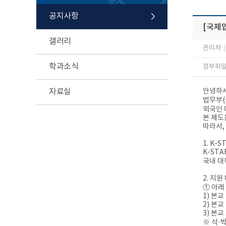
공지사항
[국제입
갤러리
관리자
|
학과소식
첨부파일 
자료실
안녕하세
법무부(
외국인 
본 제도
따라서,
1. K-
K-STA
국내 대
2. 지원
① 아래
1) 본교
2) 본
3) 본
※ 석·