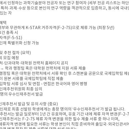
에서 인정하는 과학기술분야 전공자 또는 연구 참여자 (세부 전공 리스트는 하단 
·특허·과제·수상 등으로 본인의 연구 역량을 객관적으로 입증하고, 동시에 국내연
 있는 자
 혜택
여부와 무관하게 K-STAR 거주자격(F-2-7S)으로 체류 가능 (최장 5년)
요건 충족 시
격(F-5-S1)
인재 특별귀화 신청 가능
 및 추천 절차 (요약)
2회 모집 예정
처·단과대학·대학원 전략처 홈페이지 공지
 → 학과 행정팀 혹은 대학원 전략처에 지원 서류 제출
행정팀 혹은 대학원 전략처에서 서류 확인 후 스캔본을 공문으로 국제입학팀 제
이 원본 서류를 국제입학팀에 직접 제출
입학팀 서류 심사 및 면접 - 면접은 한국어와 영어 병행
인재추천위원회 최종 심의
 명의 우수인재추천서 발급
수인재추천서 발급 및 유의 사항 (중요)
수 인재로 최종 선발된 학생에게는 총장 명의의 ‘우수인재추천서’가 발급 됩니다.
당 추천서는 발급 일로부터 1년 간 유효하며, 유효 기간 내에 체류 자격 변경(F-2-7
수인재추천서는 F-2-7S 체류 자격 변경을 위한 필수 제출 서류 중 하나 이며,
체류자격 변경에 필요한 서류는 학생 본인이 직접 준비하여 출입국·외국인관서에