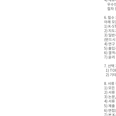
4) 체
우수인재
절차 진
6. 필수
아래 모
1) K-
2) 지
3) 일
(반드시
4) 연
5) 출
6) 결
7) 윤
7. 선택
1) T
2) 기
8. 서류
1) 모
2) 서
3) 논
4) 서
5) 제
6) 면
7) 본