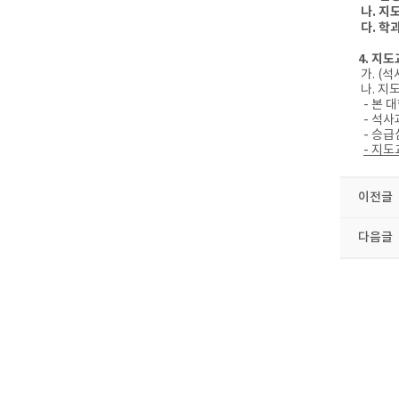
나. 지도
다. 학
4. 지
가. (
나. 지
- 본 
- 석사
- 승급
- 지
이전글
다음글