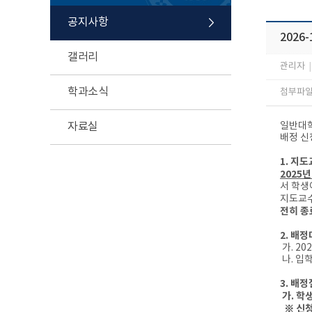
공지사항
2026
갤러리
관리자
|
학과소식
첨부파일 
자료실
일반대학
배정 신
1. 지
2025
서 학생
지도교수
전히 종료
2. 배
가. 2
나. 입
3. 배
가. 학생 
※ 신청