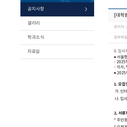
공지사항
[대학원
갤러리
관리자
|
학과소식
첨부파일 
자료실
0. 입
￭ 서울
- 20
- 석사
￭ 20
1. 모
가. 인
나. 입
2. 서류
* 주민