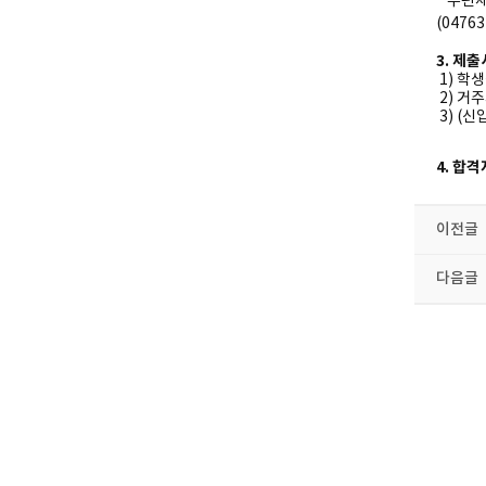
* 우편
(047
3. 제
1) 학
2) 거
3) (
4.
합격
이전글
다음글