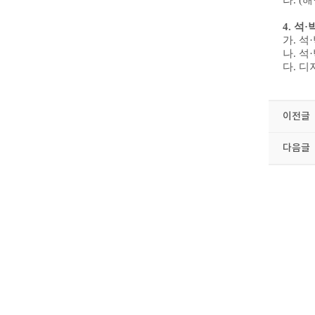
라
. (
해
4.
석
·
가
.
석
·
나
.
석
·
다. 
이전글
다음글