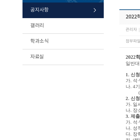
공지사항
2022
갤러리
관리자
|
학과소식
첨부파일 
자료실
2022
일반
1.
신청
가
.
석
·
나
. 4
기
2.
신청
가
.
일
나
.
장
3.
제출
가
.
석
·
나
.
성
다
.
장