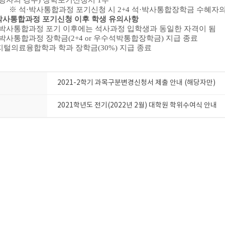
당자의 경우
)
장학포기신청서
1
부
※
석
·
박사통합과정 포기신청 시
2+4
석
·
박사통합장학금 수혜자의
박사통합과정 포기신청 이후 학생 유의사항
박사통합과정 포기 이후에는 석사과정 입학생과 동일한 자격이 됨
박사통합과정 장학금
(2+4 or
우수석박통합장학금
)
지급 종료
디지털의료융합학과 학과 장학금(30%) 지급 종료
2021-2학기 과목구분변경신청서 제출 안내 (해당자만)
2021학년도 전기(2022년 2월) 대학원 학위수여식 안내