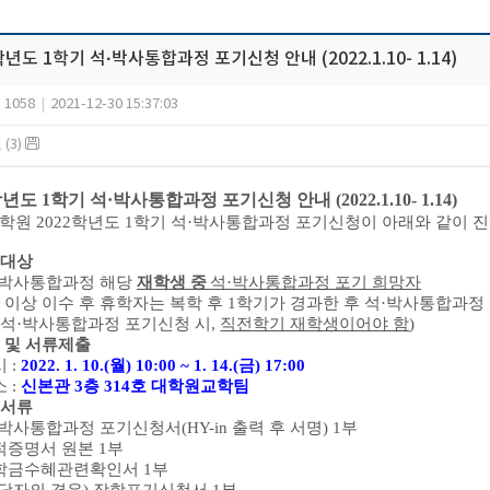
학년도 1학기 석·박사통합과정 포기신청 안내 (2022.1.10- 1.14)
1058
|
2021-12-30 15:37:03
(3)
학년도 1학기 석·박사통합과정 포기신청 안내 (2022.1.10- 1.14)
대학원
2022
학년도
1
학기 석
·
박사통합과정 포기신청이 아래와 같이 진
대상
박사통합과정 해당
재학생 중
석
·
박사통합과정 포기 희망자
 이상 이수 후 휴학자는 복학 후
1
학기가 경과한 후 석
·
박사통합과정 
(
석
·
박사통합과정 포기신청 시
,
직전학기 재학생이어야 함
)
 및 서류제출
시
:
2022. 1. 10.(
월
) 10:00 ~ 1. 14.(
금
) 17:00
소
:
신본관
3
층
314
호 대학원교학팀
서류
박사통합과정 포기신청서
(HY-in
출력 후 서명
) 1
부
적증명서 원본
1
부
학금수혜관련확인서
1
부