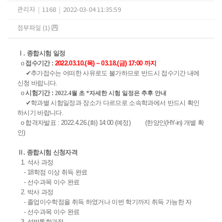
관리자
|
1168
|
2022-03-04 11:35:59
첨부파일 (1)
Ⅰ. 종합시험 일정
o
접수기간 :
2022.03.10.(목) ~ 03.18.(금) 17:00 까지
✔추가접수는 어떠한 사유로도 불가하므로 반드시 접수기간 내에
신청 바랍니다.
o
시험기간 :
2022.4월 초
*자세한 시험 일정은 추후 안내
✔학과별 시험일정과 장소가 다르므로 소속학과에서 반드시 확인
하시기 바랍니다.
o 합격자발표 : 2022.4.26.(화) 14:00 (예정) (한양인(HY-in) 개별 확
인)
Ⅱ. 종합시험 신청자격
1. 석사 과정
- 18학점 이상 취득 완료
- 선수과목 이수 완료
2. 박사 과정
- 졸업이수학점을 취득 하였거나 이번 학기까지 취득 가능한 자
- 선수과목 이수 완료
3. 석박통합과정