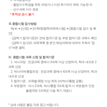
- 졸업이수학점을 취득 하였거나 이번 학기까지 취득 가능한 자
- 선수과목 이수 완료
* 휴학생 응시 불가
Ⅲ.종합시험 접수방법
Hy-in ➜ [신청] ➜ [어학/종합/학위취득시험] ➜ [종합시험 접수 및 확
인]
- [금학기 합격기준]의 전체 합격기준 및 부분 합격기준 과목수 확인
- [금학기 접수]의 과목목록 중 본인 해당과목에 대하여 우측의 “접
수”버튼 클릭
Ⅳ. 종합시험 과목 신청 및 합격기준
1. 석사과정 : 전공과목 중에서 3과목 이상 선정하며, 학과 내규로 2
과목 선정
2. 박사/석박통합과정 : 전공과목 중에서 4과목 이상 선정하며, 학과
내규로 선정
3. 합격기준 : 과목별 60점 이상 취득 (석/박사/통합 공통)
4. 부분합격 : 석사 2과목, 박사/통합 3과목 합격 시 부분합격 인정.
불합격한 1과목은 다음 학기 재응시
* 상세 내용은 붙임 자료 참고 바랍니다.