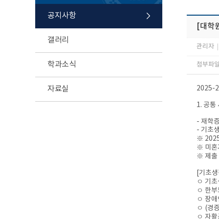
공지사항
[대학원
갤러리
관리자
|
학과소식
첨부파일 
자료실
2025
1. 공통
- 재학
- 기초
※ 20
※ 미혼
※ 제출
[기초생
ㅇ 기초
ㅇ 한부
ㅇ 장애
ㅇ (경
ㅇ 자활