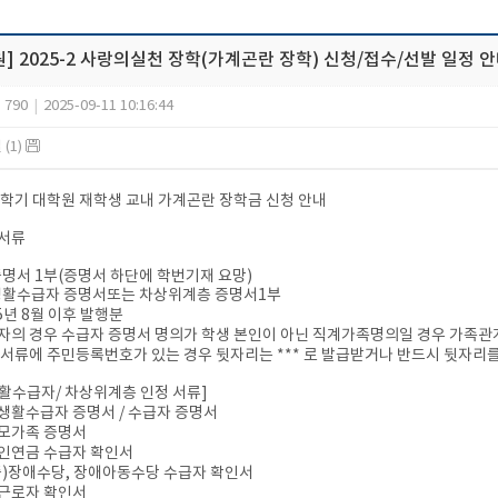
] 2025-2 사랑의실천 장학(가계곤란 장학) 신청/접수/선발 일정 
790
|
2025-09-11 10:16:44
(1)
-2학기 대학원 재학생 교내 가계곤란 장학금 신청 안내
 서류
증명서 1부(증명서 하단에 학번기재 요망)
생활수급자 증명서또는 차상위계층 증명서1부
25년 8월 이후 발행분
자의 경우 수급자 증명서 명의가 학생 본인이 아닌 직계가족명의일 경우 가족관
 서류에 주민등록번호가 있는 경우 뒷자리는 *** 로 발급받거나 반드시 뒷자리
활수급자/ 차상위계층 인정 서류]
생활수급자 증명서 / 수급자 증명서
모가족 증명서
인연금 수급자 확인서
증)장애수당, 장애아동수당 수급자 확인서
근로자 확인서