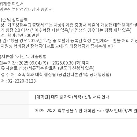
위계층 확인서
위 본인부담경감대상자 증명서
발기준 및 장학금액
대상 : 기초생활수급 증명서 또는 차상위계층 증명서 제출이 가능한 대학원 재학생
학기 평점 2.0 이상 (* 이수학점 제한 없음/ 신입생의 경우에는 평점 제한 없음)
금액 : 학비감면 200만원
을 완료했을 경우 2025년 12월 중 포털에 등록된 학생 본인계좌로 환불 처리 예
금지원성 학비감면 장학금이므로 교내·외 타장학금과 중복수혜 불가
신청)서류접수기간 및 제출방법
수 기간 : 2025.09.04.(목) ~
2025.09.30.(화)까지
서류 제출로 신청/서류접수 완료됨 (별도의 신청서 없음)
 접 수 처 : 소속 학과 대학 행정팀
(공업센터본관4층 공대행정팀)
처 : 02-2220-3123
[대학원] 대학원 자퇴(제적) 신청 서류 안내
2025-2학기 학부생을 위한 대학원 Fair 행사 안내(9/29 월