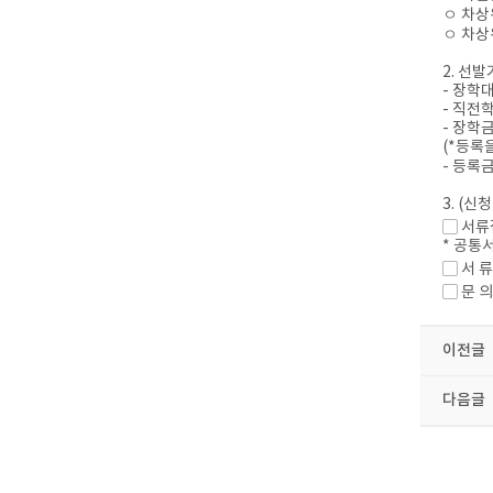
ㅇ 차상
ㅇ 차상
2. 선
- 장학
- 직전
- 장학
(*등록
- 등록
3. (
▢ 서류접
* 공통
▢ 서 류
▢ 문 의 
이전글
다음글