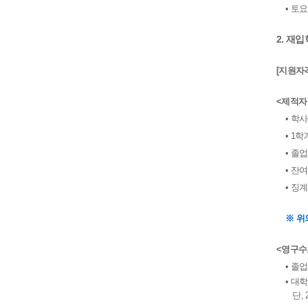
• 토
2. 재
[지원자
<제적자
• 학
• 1
• 졸
• 잔
• 징
※ 위
<영구수
• 졸
•
대학
단, 2