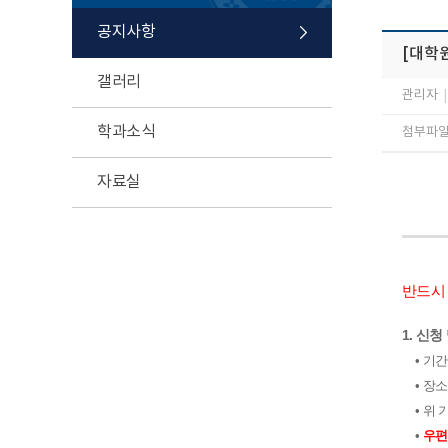
공지사항
[대학
갤러리
관리자
|
학과소식
첨부파일 
자료실
반드
1. 신
• 기간
• 장소
• 위
•
우편접