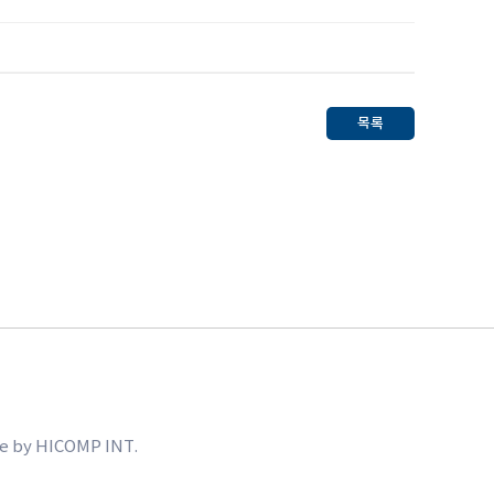
목록
e by
HICOMP INT.