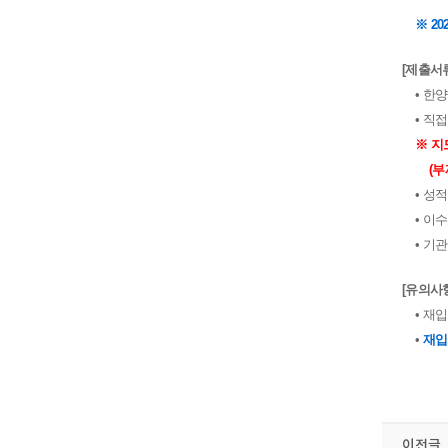
※ 20
[제출서
• 한
• 직
※ 지
(
• 성
• 이
• 기
[유의사
• 재
•
재입
이전글