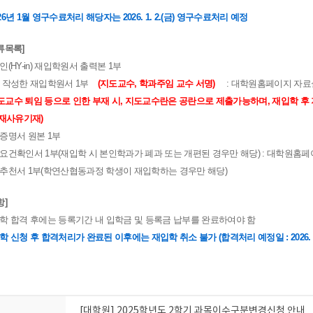
26년 1월 영구수료처리 해당자는 2026. 1. 2.(금) 영구수료처리 예정
류목록]
양인(HY-in) 재입학원서 출력본 1부
접 작성한 재입학원서 1부
(지도교수, 학과주임 교수 서명)
: 대학원홈페이지 자료실 
도교수 퇴임 등으로 인한 부재 시, 지도교수란은 공란으로 제출가능하며, 재입학 
부재사유기재)
적증명서 원본 1부
수요건확인서 1부(재입학 시 본인학과가 폐과 또는 개편된 경우만 해당) : 대학원홈페이
관추천서 1부(학연산협동과정 학생이 재입학하는 경우만 해당)
항]
입학 합격 후에는 등록기간 내 입학금 및 등록금 납부를 완료하여야 함
학 신청 후 합격처리가 완료된 이후에는 재입학 취소 불가 (합격처리 예정일 : 2026. 1. 
[대학원] 2025학년도 2학기 과목이수구분변경신청 안내