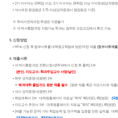
• 2기 이수자는 15학점 이상, 3기 이수자는 24학점 이상 이수완료(성적증명
• 석사과정 평점평균 3.75 이상(성적증명서 평점평균 기준)
※ 학석사연계과정 학생은 지원불가
※ 석·박사통합과정 지원가능 학과는 첨부된 모집요강에서 확인 가능
3. 신청방법
• HY-in 신청 후 첨부서류를 대학원교학팀에 방문/우편 제출
(첨부서류제출
4. 제출서류
• 석·박사통합과정 전환신청서(HY-in에서 신청 후 출력) 1부
(본인, 지도교수, 학과주임교수 서명/날인)
• 학부 성적증명서(원본) 1부
※
해외대학 졸업자도 원본 제출 필수
. (원본 제출 혹은 아포스티유 제출)
• 석사 성적증명서(원본) 1부
• 학업계획서 1부 : 대학원홈페이지 자료실 "학적" #6(국문), #5(영문)
(국
• 지도교수 추천서 1부 : 대학원홈페이지 자료실 "학적" #6(국문), #5(영문)
• (제출 가능한 경우) 기타 학업능력 및 연구력을 입증할 만한 실적물 : 대학원
(국문)바로가기
(ENG)바로가기