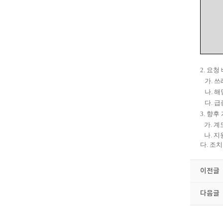
2.
요청 
가.
쓰
나.
해
다.
급
3.
향후 
가.
계
나.
지
다.
조치
이전글
다음글