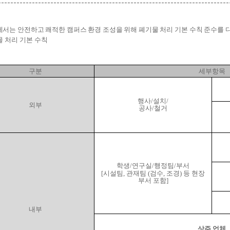
---------------------------------------------------------------------------
서는 안전하고 쾌적한 캠퍼스 환경 조성을 위해 폐기물 처리 기본 수칙 준수를 
 처리 기본 수칙
구분
세부항목
행사/설치/
외부
공사/철거
학생/연구실/행정팀/부서
[시설팀, 관재팀 (검수, 조경) 등 현장
부서 포함]
내부
상주 업체