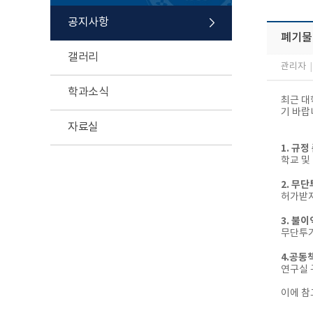
공지사항
폐기물
갤러리
관리자
|
학과소식
최근 대
기 바랍
자료실
1. 규정
학교 및
2. 무
허가받지
3. 불
무단투기
4.공동
연구실 
이에 참