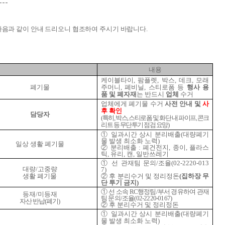
---
다음과 같이 안내 드리오니 협조하여 주시기 바랍니다.
내용
케이블타이, 팜플렛, 박스, 데크, 모래
폐기물
주머니, 폐비닐, 스티로폼 등
행사 용
품 및 폐자재
는 반드시
업체
수거
업체에게 폐기물 수거
사전 안내 및
사
후 확인
담당자
(
특히, 박스, 스티로폼 및 화단 내 파이프, 콘크
리트 등 무단투기 점검 요망)
① 일과시간 상시 분리배출(대량폐기
물 발생 최소화 노력)
일상 생활 폐기물
② 분리배출 : 폐건전지, 종이, 플라스
틱, 유리, 캔, 일반쓰레기
① 선 관재팀 문의/조율(02-2220-013
대량/고중량
7)
생활 폐기물
② 후 분리수거 및 정리정돈
(집하장 무
단 투기 금지)
①
선 소속 RC행정팀/부서 경유하여 관재
등재/미등재
팀 문의/조율(02-2220-0167)
자산 반납(폐기)
② 후 분리수거 및 정리정돈
① 일과시간 상시 분리배출(대량폐기
물 발생 최소화 노력)