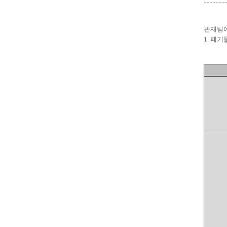
-------
관재팀에
1.
폐기물