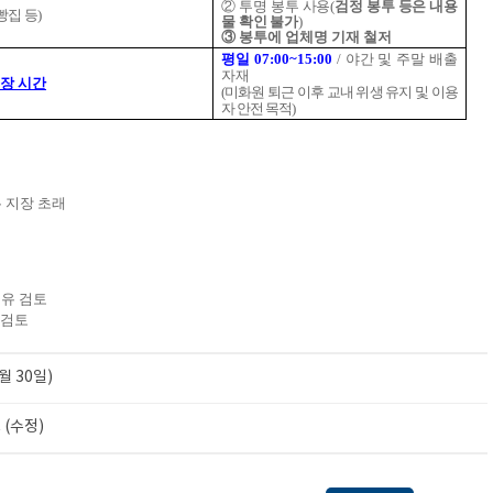
②
투명 봉투 사용(
검정 봉투 등은 내용
빵집 등)
물 확인 불가
)
③ 봉투에 업체명 기재 철저
평일 07:00~15:00
/ 야간 및 주말 배출
자재
장 시간
(미화원 퇴근 이후 교내 위생 유지 및 이용
자 안전 목적)
 지장 초래
공유 검토
 검토
월 30일)
(수정)