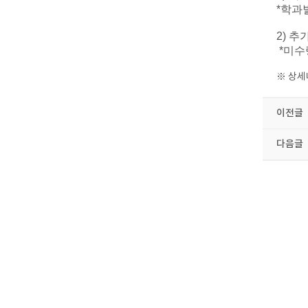
*학과
2) 추가
*미수령
※ 상세
이전글
다음글