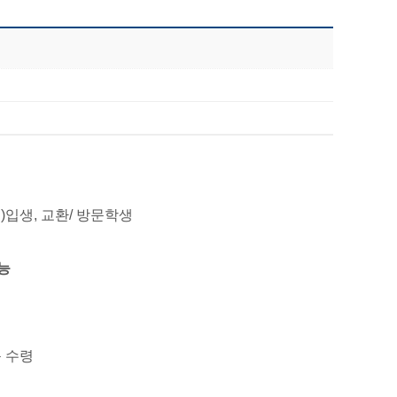
편)입생, 교환/ 방문학생
가능
문 수령