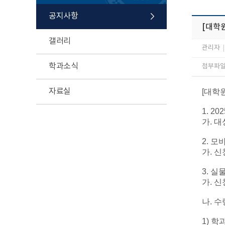
공지사항
[대학원
갤러리
관리자
|
학과소식
첨부파일 
자료실
[대학
1. 2
가. 대
2. 
가. 신
3. 
가. 신
나. 수
1) 학과