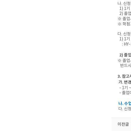
나. 신
1) 1기
2) 졸업
※ 졸업
※ 학점
다. 신
1) 1기
:
HY-
2) 
※
졸업
반드시
3. 참
가. 변경
- 1기 
- 졸업대
나.
수업
다. 신
이전글