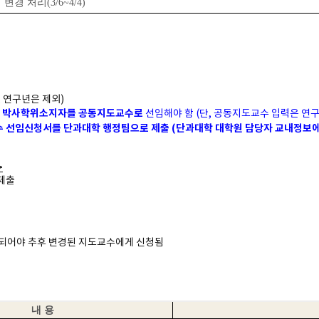
 변경 처리
(3/6~4/4)
, 연구년은 제외)
관의 박사학위소지자를 공동지도교수로
선임해야 함 (단, 공동지도교수 입력은 연
 선임신청서를 단과대학 행정팀으로 제출 (단과대학 대학원 담당자 교내정보에
>
제출
료되어야 추후 변경된 지도교수에게 신청됨
내 용