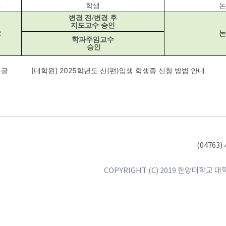
1
학생
논
변경 전/변경 후
지도교수 승인
2
논
학과주임교수
승인
음글
[대학원] 2025학년도 신(편)입생 학생증 신청 방법 안내
(0476
COPYRIGHT (C) 2019 한양대학교 대학