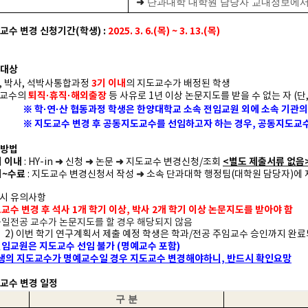
➜
단과대학 대학원 담당자 교내정보에서
도교수 변경 신청기간(학생) :
2025. 3. 6.(목) ~ 3. 13.(목)
청대상
3기 이내
사, 박사, 석박사통합과정
의 지도교수가 배정된 학생
퇴직·휴직·해외출장
도교수의
등 사유로 1년 이상 논문지도를 받을 수 없는 자
(단
※ 학·연·산 협동과정 학생은 한양대학교 소속 전임교원 외에 소속 기
※ 지도교수 변경 후 공동지도교수를 선임하고자 하는 경우, 공동지도교수
청방법
기 이내
➜
➜
➜
<별도 제출서류 없음
: HY-in
신청
논문
지도교수 변경신청/조회
기~수료
➜
: 지도교수 변경신청서 작성
소속 단과대학 행정팀(대학원 담당자)에 
청시 유의사항
교수 변경 후 석사 1개 학기 이상, 박사 2개 학기 이상 논문지도를 받아야 함
 동일전공 교수가 논문지도를 할 경우 해당되지 않음
2) 이번 학기 연구계획서 제출 예정 학생은 학과/전공 주임교수 승인까지 완
임교원은 지도교수 선임 불가 (명예교수 포함)
생의 지도교수가 명예교수일 경우 지도교수 변경해야하니, 반드시 확인요망
도교수 변경 일정
구 분