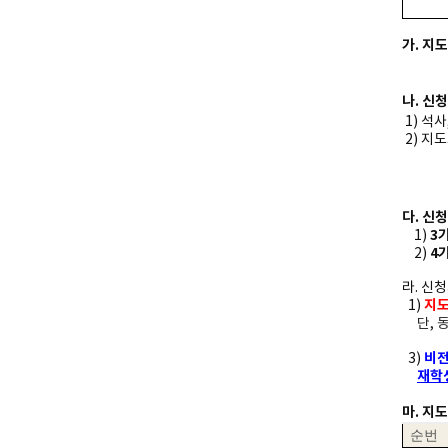
가. 지
나. 신
1) 석
2) 지
다. 신
3
1)
4
2)
라. 신
지도
1)
단,
비전
3)
재학
마. 지
순번