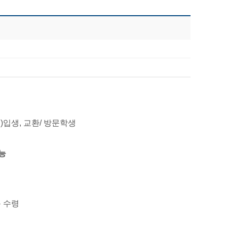
편)입생, 교환/ 방문학생
가능
문 수령