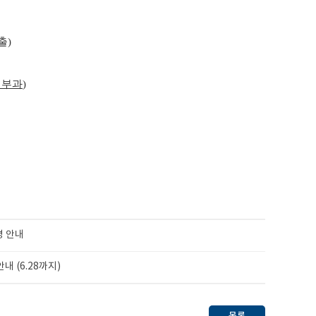
출)
 부과
)
경 안내
내 (6.28까지)