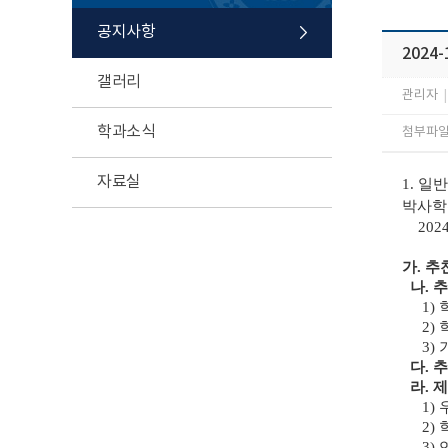
공지사항
2024
갤러리
관리자
|
학과소식
첨부파일 
자료실
1. 
박사학
202
가. 
나. 
1) 
2) 
3) 
다. 
라. 
1) 
2) 
3) 연