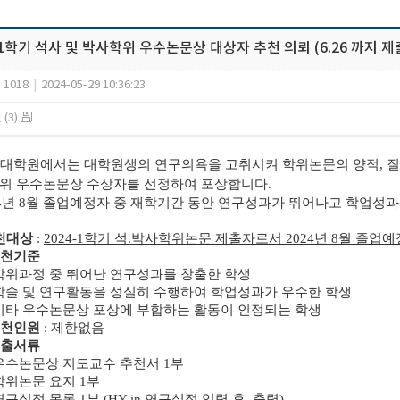
-1학기 석사 및 박사학위 우수논문상 대상자 추천 의뢰 (6.26 까지 제
1018
|
2024-05-29 10:36:23
(3)
일반대학원에서는 대학원생의 연구의욕을 고취시켜 학위논문의 양적, 질
위 우수논문상 수상자를 선정하여 포상합니다.
4년 8월 졸업예정자 중 재학기간 동안 연구성과가 뛰어나고 학업성
추천대상
:
2024-1학기 석.박사학위논문 제출자로서
2024년 8월 졸업
추천기준
학위과정 중 뛰어난 연구성과를 창출한 학생
학술 및 연구활동을 성실히 수행하여 학업성과가 우수한 학생
기타 우수논문상 포상에 부합하는 활동이 인정되는 학생
추천인원
:
제한없음
제출서류
우수논문상 지도교수 추천서 1부
학위논문 요지 1부
구실적 목록 1부 (HY-in 연구실적 입력 후, 출력)