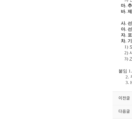
마. 
바. 
([붙
사. 
아. 
자. 
차. 
1) 
2) 
3)
붙임 1
2. 
3. H
이전글
다음글