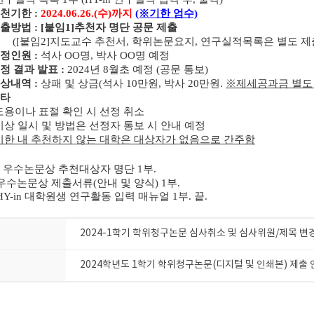
추천기한 :
2024.06.26.(수)까지
(※기한 엄수)
제출방법 : [붙임1]추천자 명단 공문 제출
임2]지도교수 추천서, 학위논문요지, 연구실적목록은 별도 제
선정인원 :
석사 OO명, 박사 OO명 예정
선정 결과 발표 :
2024년 8월초 예정 (공문 통보)
포상내역 :
상패 및 상금(석사 10만원, 박사 20만원.
※제세공과금 별도
기타
도용이나 표절 확인 시 선정 취소
시상 일시 및 방법은 선정자 통보 시 안내 예정
기한 내 추천하지 않는 대학은 대상자가 없음으로 간주함
. 우수논문상 추천대상자 명단 1부.
우수논문상 제출서류(안내 및 양식) 1부.
Y-in 대학원생 연구활동 입력 매뉴얼 1부. 끝.
2024-1학기 학위청구논문 심사취소 및 심사위원/제목 변
2024학년도 1학기 학위청구논문(디지털 및 인쇄본) 제출 안