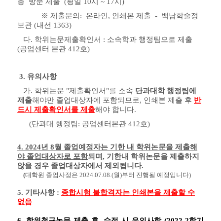
층
방문
제출
(평일 10시 ~ 17시)
※ 제출문의:
온라인
,
인쇄본 제출 -
백남학술정
보관
(
내선
1363)
다. 학위논문제출확인서 : 소속학과 행정팀으로 제출
(공업센터 본관 412호)
3. 유의사항
가. 학위논문 "제출확인서"를 소속
단과대학 행정팀에
제출
해야만 졸업대상자에 포함되므로, 인쇄본 제출 후
반
드시
제출확인서를 제출
해야 합니다.
(단과대 행정팀: 공업센터본관 412호)
4. 2024
년 8
월 졸업예정자는 기한 내 학위논문을 제출해
야 졸업대상자로 포함
되며
, 기한내 학위논문을 제출하지
않을 경우 졸업대상자에서 제외됩니다.
(
대학원 졸업사정은
2024.07.08.(월
)
부터 진행될 예정입니다)
5.
기타사항
:
종합시험 불합격자는 인쇄본을 제출할 수
없음
6. 학위청구논문 제출 후, 수정 시 유의사항 (
2022-2학기