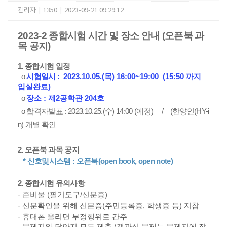
관리자
|
1350
|
2023-09-21 09:29:12
2023-2 종합시험 시간 및 장소 안내 (오픈북 과
목 공지)
1. 종합시험 일정
o
시험일시 :
2023.10.05.(목) 16:00~19:00 (15:50 까지
입실완료)
o
​장소 : 제2공학관 204호
o 합격자발표 : 2023.10.25.(수) 14:00 (예정) / (한양인(HY-i
n) 개별 확인
2. 오픈북 과목 공지
* 신호및시스템 : 오픈북(open book, open note)
2. 종합시험 유의사항
-
준비물
(
필기도구
/
신분증
)
-
신분확인을 위해 신분증
(
주민등록증
,
학생증 등
)
지참
-
휴대폰 울리면 부정행위로 간주