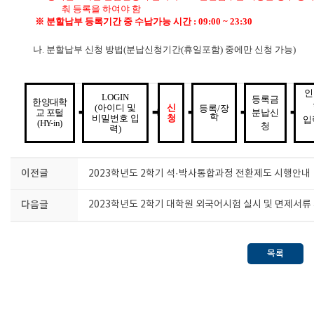
춰 등록을 하여야 함
※ 분할납부 등록기간 중 수납가능 시간 : 09:00 ~ 23:30
나. 분할납부 신청 방법(분납신청기간(휴일포함) 중에만 신청 가능)
인
LOGIN
등록금
한양대학
(아이디 및
신
등록/장
교 포털
➡
➡
➡
➡
분납신
➡
학
비밀번호 입
청
입
(HY-in)
청
력)
이전글
2023학년도 2학기 석·박사통합과정 전환제도 시행안내
다음글
2023학년도 2학기 대학원 외국어시험 실시 및 면제서류
목록