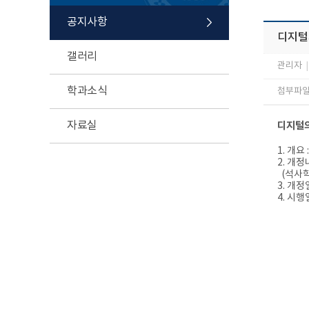
공지사항
디지털의
갤러리
관리자
|
학과소식
첨부파일 
자료실
디지털의
1. 개
2. 개
(석사학
3. 개정일:
4. 시행