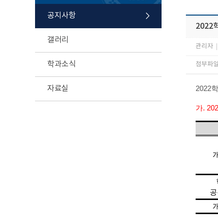
공지사항
202
갤러리
관리자
|
학과소식
첨부파일 
자료실
202
가. 2
공