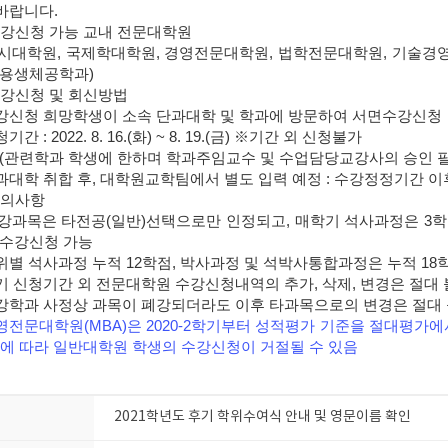
바랍니다.
수강신청 가능 교내 전문대학원
시대학원, 국제학대학원, 경영전문대학원, 법학전문대학원, 기술경
용생체공학과)
수강신청 및 회신방법
강신청 희망학생이 소속 단과대학 및 학과에 방문하여
서면수강신청
기간 : 2022. 8. 16.(화) ~ 8. 19.(금)
※기간 외 신청불가
(관련학과 학생에 한하며 학과주임교수 및 수업담당교강사의 승인 필
과대학 취합 후, 대학원교학팀에서 별도 입력 예정 : 수강정정기간 이
유의사항
수강과목은
타전공(일반)선택으로만 인정
되고, 매학기 석사과정은 3
수강신청 가능
위별 석사과정 누적 12학점, 박사과정 및 석박사통합과정은 누적 1
기 신청기간 외 전문대학원 수강신청내역의 추가, 삭제, 변경은 절대
강학과 사정상 과목이 폐강되더라도 이후 타과목으로의 변경은 절대
영전문대학원(MBA)은 2020-2학기부터 성적평가 기준을 절대평가에
에 따라 일반대학원 학생의 수강신청이 거절될 수 있음
2021학년도 후기 학위수여식 안내 및 영문이름 확인