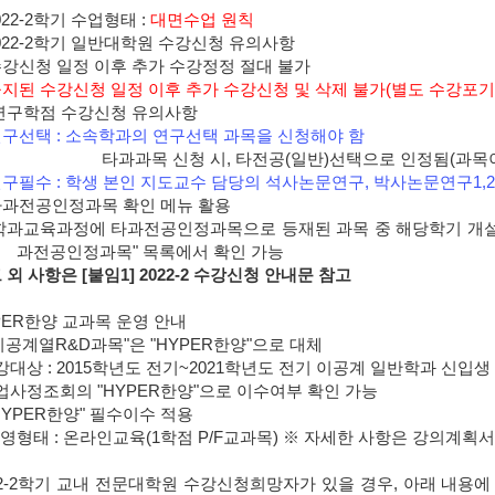
022-2학기 수업형태 :
대면수업 원칙
2022-2학기 일반대학원 수강신청 유의사항
강신청 일정 이후 추가 수강정정 절대 불가
지된 수강신청 일정 이후 추가 수강신청 및 삭제 불가
(별도 수강포기
연구학점 수강신청 유의사항
연구선택 :
소속학과의 연구선택 과목
을 신청해야 함
타과과목 신청 시, 타전공(일반)선택으로 인정됨(과목
구필수 :
학생 본인 지도교수 담당
의 석사논문연구, 박사논문연구1,
 타과전공인정과목 확인 메뉴 활용
과교육과정에 타과전공인정과목으로 등재된 과목 중 해당학기 개설 
과전공인정과목" 목록에서 확인 가능
 외 사항은 [붙임1] 2022-2 수강신청 안내문 참고
PER한양
교과목 운영 안내
"이공계열R&D과목"은
"HYPER한양"으로 대체
대상 : 2015학년도 전기~2021학년도 전기 이공계 일반학과 신입생
업사정조회의 "HYPER한양"으로 이수여부 확인 가능
HYPER한양" 필수이수 적용
영형태 : 온라인교육(1학점 P/F교과목) ※ 자세한 사항은 강의계획서
22-2학기 교내 전문대학원 수강신청희망자
가 있을 경우, 아래 내용