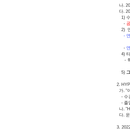
나. 2
다. 
1)
수
-
공
2)
- 
-
연
4)
- 학
5)
그
2.
HY
가. 
- 수강
- 졸
나.
"
다. 운
3.
20