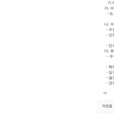
기 
가. 
- 도
나. 
- 수
-
신청
- 단
다. 
- 
- 학
-
상
-
설
-
경
</
이전글