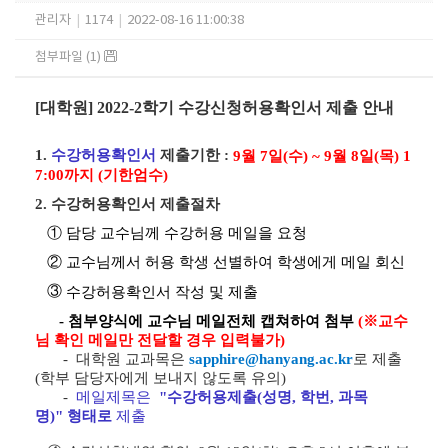
관리자
|
1174
|
2022-08-16 11:00:38
첨부파일 (1)
[대학원] 2022-2학기 수강신청허용확인서 제출 안내
1.
수강허용확인서
제출기한 :
9월 7일(수) ~ 9월 8일(목) 1
7:00까지 (기한엄수)
2. 수강허용확인서 제출절차
① 담
당 교수님께 수강허용 메일을 요청
② 교수님께서 허용 학생 선별하여 학생에게 메일 회신
③
수강허용확인서 작성 및 제출
- 첨부양식에 교수님 메일전체 캡쳐하여 첨부
(※교수
님 확인 메일만 전달할 경우 입력불가)
-
대학원 교과목은
sapphire
@
hanyang.ac.kr
로 제출
(학부 담당자에게 보내지 않도록 유의)
-
메일제목은
"수강허용제출(성명, 학번, 과목
명)"
형태로
제출