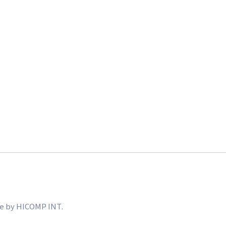
e by
HICOMP INT.