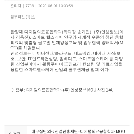
관리자
|
7738
|
2020-06-01 10:03:59
첨부파일 (2)
한양대 디지털의료융합학과(학과장 송기민) -(주)인성정보(이
사 김홍진), 스마트 헬스케어 연구와 세계적 수준의 첨단 융합
의료의 맞춤형 글로벌 인재양성​교육​ 및 업무협력 양해각서(M
OU)를 체결했다.​
인성정보는
데이터센터
/
클라우드
,
네트워킹
,
데이터 저장
/
보
호
,
보안
, IT
인프라컨설팅
,
임베디드
,
스마트헬스케어
​ 등 다양
한 산업분야에서 활동주이며
IT
인프라 컨설팅 및 의료산업을
융합한 스마트헬스케어 산업의 솔루션제공 업체
​ 이다.
※ 첨부 : 디지털의료융합학과-(주) 인성정보 MOU 사진 1부.​
대구첨단의료산업진흥재단-디지털의료융합학과 MOU