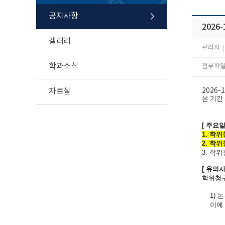
공지사항
2026
갤러리
관리자
|
학과소식
첨부파일 
자료실
2026
본 기간
[ 주요일
1. 학위
2. 학위
3. 학
[ 유의사
학위청구
1) 논
이에 대