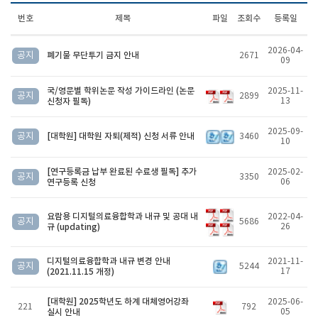
번호
제목
파일
조회수
등록일
2026-04-
공지
폐기물 무단투기 금지 안내
2671
09
국/영문별 학위논문 작성 가이드라인 (논문
2025-11-
공지
2899
신청자 필독)
13
2025-09-
공지
[대학원] 대학원 자퇴(제적) 신청 서류 안내
3460
10
[연구등록금 납부 완료된 수료생 필독] 추가
2025-02-
공지
3350
연구등록 신청
06
요람용 디지털의료융합학과 내규 및 공대 내
2022-04-
공지
5686
규 (updating)
26
디지털의료융합학과 내규 변경 안내
2021-11-
공지
5244
(2021.11.15 개정)
17
[대학원] 2025학년도 하계 대체영어강좌
2025-06-
221
792
실시 안내
05